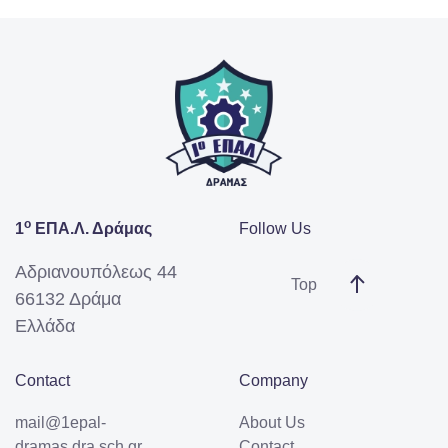
ο
1
ΕΠΑ.Λ. Δράμας
Follow Us
Αδριανουπόλεως 44
Top
66132 Δράμα
Ελλάδα
Contact
Company
mail@1epal-
About Us
dramas.dra.sch.gr
Contact