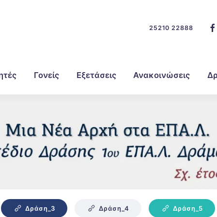
25210 22888
ητές
Γονείς
Εξετάσεις
Ανακοινώσεις
Δρ
Δράση_3
Δράση_4
Δράση_5