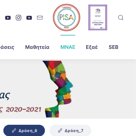
άσεις
Μαθητεία
ΜΝΑΕ
Εξαέ
SEB
Δράση_6
Δράση_7