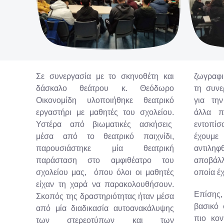
Σε συνεργασία με το σκηνοθέτη και
ζωγραφική, την παρατήρηση εικόνων,
δάσκαλο θεάτρου κ. Θεόδωρο
τη συνεργασία σε μικρότερες ομάδες
Οικονομίδη υλοποιήθηκε θεατρικό
για την επίλυση προβλημάτων και
εργαστήρι με μαθητές του σχολείου.
άλλα παιχνίδια, προσπαθήσαμε να
Υστέρα από βιωματικές ασκήσεις
εντοπίσουμε τα κοινά σημεία που
μέσα από το θεατρικό παιχνίδι,
έχουμε με τον «άλλον» και να
παρουσιάστηκε μία θεατρική
αντιληφθούμε πόσο δύσκολο είναι να
παράσταση στο αμφιθέατρο του
αποβάλλουμε τα στερεότυπα με τα
σχολείου μας, όπου όλοι οι μαθητές
οποία έ
είχαν τη χαρά να παρακολουθήσουν.
Επίσης,
Σκοπός της δραστηριότητας ήταν μέσα
βασικό 
από μία διαδικασία αυτοανακάλυψης
πιο κον
των στερεοτύπων και των