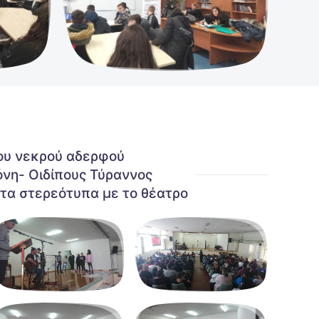
ου νεκρού αδερφού
όνη- Οιδίπους Τύραννος
τα στερεότυπα με το θέατρο