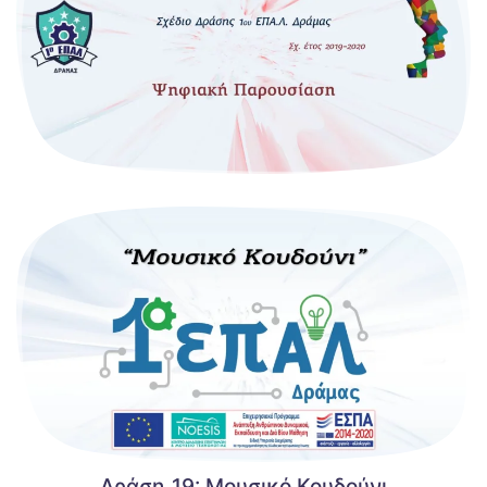
Δράση_19: Μουσικό Κουδούνι