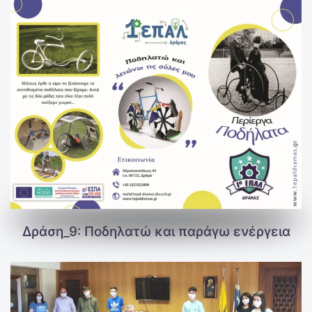
Δράση_9: Ποδηλατώ και παράγω ενέργεια