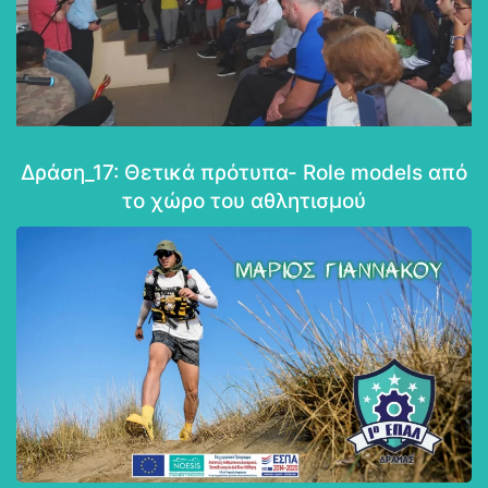
Πύρρος Δήμας
Δράση_17: Θετικά πρότυπα- Role models από
το χώρο του αθλητισμού